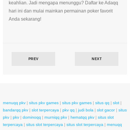
keahlian. Jadi mengapa menunggu? Daftar ke Adaqq
hari ini dan mulai mainkan permainan poker favorit
Anda sekarang!
PREV
NEXT
menuqq pkv
|
situs pkv games
|
situs pkv games
|
situs qq
|
slot
|
bandarqq pkv
|
slot terpercaya
|
pkv qq
|
judi bola
|
slot gacor
|
situs
pkv
|
pkv
|
dominoqq
|
murniqq pkv
|
hematqq pkv
|
situs slot
terpercaya
|
situs slot terpercaya
|
situs slot terpercaya
|
menuqq