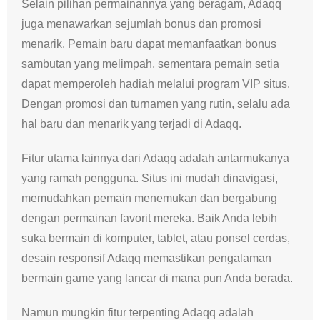
Selain pilihan permainannya yang beragam, Adaqq
juga menawarkan sejumlah bonus dan promosi
menarik. Pemain baru dapat memanfaatkan bonus
sambutan yang melimpah, sementara pemain setia
dapat memperoleh hadiah melalui program VIP situs.
Dengan promosi dan turnamen yang rutin, selalu ada
hal baru dan menarik yang terjadi di Adaqq.
Fitur utama lainnya dari Adaqq adalah antarmukanya
yang ramah pengguna. Situs ini mudah dinavigasi,
memudahkan pemain menemukan dan bergabung
dengan permainan favorit mereka. Baik Anda lebih
suka bermain di komputer, tablet, atau ponsel cerdas,
desain responsif Adaqq memastikan pengalaman
bermain game yang lancar di mana pun Anda berada.
Namun mungkin fitur terpenting Adaqq adalah