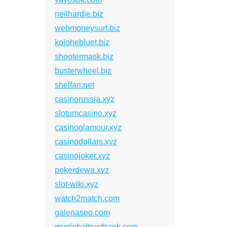
neilhardie.biz
webmoneysurf.biz
kolohebluet.biz
shootermask.biz
busterwheel.biz
shelfari.net
casinorussia.xyz
slotumcasino.xyz
casinoglamour.xyz
casinodollars.xyz
casinojoker.xyz
pokerdewa.xyz
slot-wiki.xyz
watch2match.com
galenaseo.com
myglobaltrustbank.com