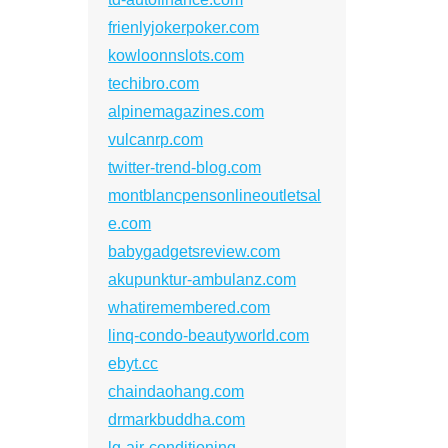
frienlyjokerpoker.com
kowloonnslots.com
techibro.com
alpinemagazines.com
vulcanrp.com
twitter-trend-blog.com
montblancpensonlineoutletsal
e.com
babygadgetsreview.com
akupunktur-ambulanz.com
whatiremembered.com
linq-condo-beautyworld.com
ebyt.cc
chaindaohang.com
drmarkbuddha.com
lg-air-conditioning-