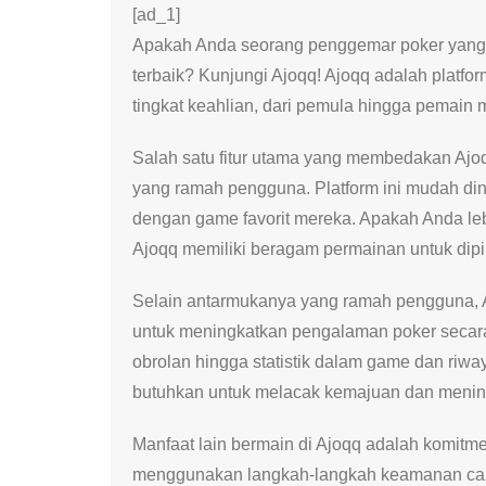
[ad_1]
Apakah Anda seorang penggemar poker yang
terbaik? Kunjungi Ajoqq! Ajoqq adalah platf
tingkat keahlian, dari pemula hingga pemain m
Salah satu fitur utama yang membedakan Ajoq
yang ramah pengguna. Platform ini mudah 
dengan game favorit mereka. Apakah Anda leb
Ajoqq memiliki beragam permainan untuk dipil
Selain antarmukanya yang ramah pengguna, A
untuk meningkatkan pengalaman poker secara 
obrolan hingga statistik dalam game dan ri
butuhkan untuk melacak kemajuan dan menin
Manfaat lain bermain di Ajoqq adalah komitme
menggunakan langkah-langkah keamanan can