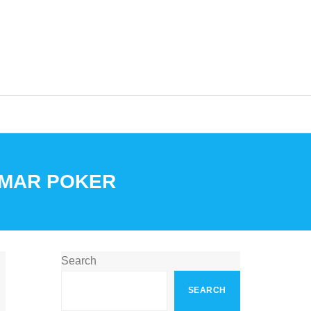
EMAR POKER
Search
SEARCH