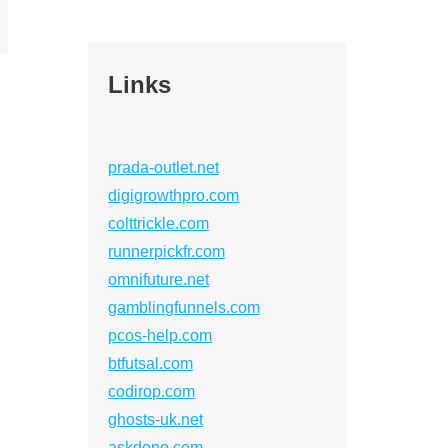
Links
prada-outlet.net
digigrowthpro.com
colttrickle.com
runnerpickfr.com
omnifuture.net
gamblingfunnels.com
pcos-help.com
btfutsal.com
codirop.com
ghosts-uk.net
askdono.com