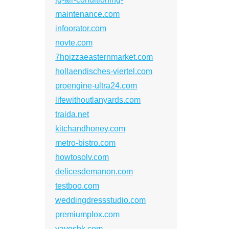
maintenance.com
infoorator.com
novte.com
7hpizzaeasternmarket.com
hollaendisches-viertel.com
proengine-ultra24.com
lifewithoutlanyards.com
traida.net
kitchandhoney.com
metro-bistro.com
howtosolv.com
delicesdemanon.com
testboo.com
weddingdressstudio.com
premiumplox.com
yayosbk.com