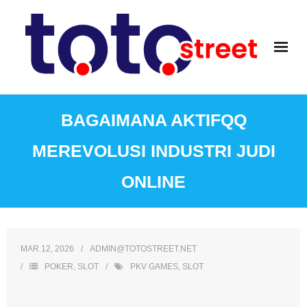
Skip
to
content
BAGAIMANA AKTIFQQ
MEREVOLUSI INDUSTRI JUDI
ONLINE
MAR 12, 2026
ADMIN@TOTOSTREET.NET
POKER
,
SLOT
PKV GAMES
,
SLOT