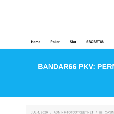
Skip
to
content
Home
Poker
Slot
SBOBET88
BANDAR66 PKV: PE
JUL 4, 2026
ADMIN@TOTOSTREET.NET
CASI