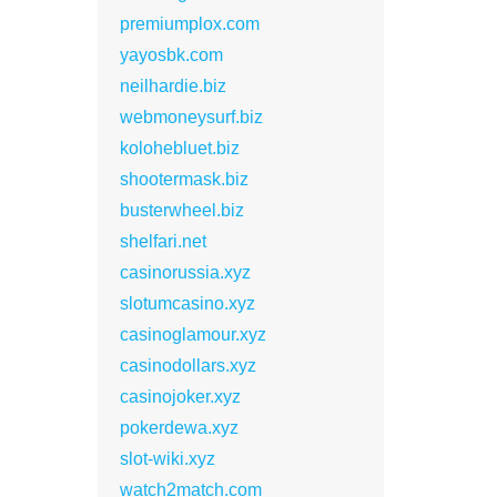
premiumplox.com
yayosbk.com
neilhardie.biz
webmoneysurf.biz
kolohebluet.biz
shootermask.biz
busterwheel.biz
shelfari.net
casinorussia.xyz
slotumcasino.xyz
casinoglamour.xyz
casinodollars.xyz
casinojoker.xyz
pokerdewa.xyz
slot-wiki.xyz
watch2match.com