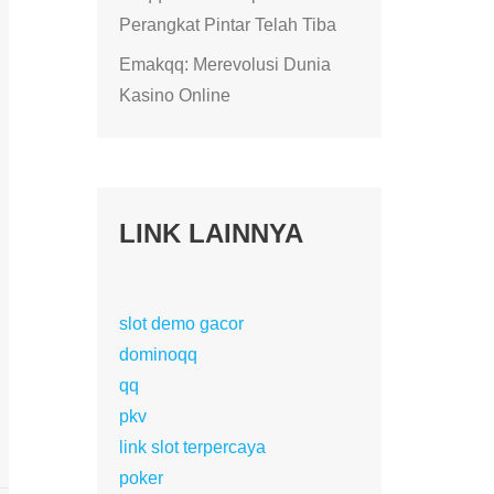
Perangkat Pintar Telah Tiba
Emakqq: Merevolusi Dunia
Kasino Online
LINK LAINNYA
slot demo gacor
dominoqq
qq
pkv
link slot terpercaya
poker