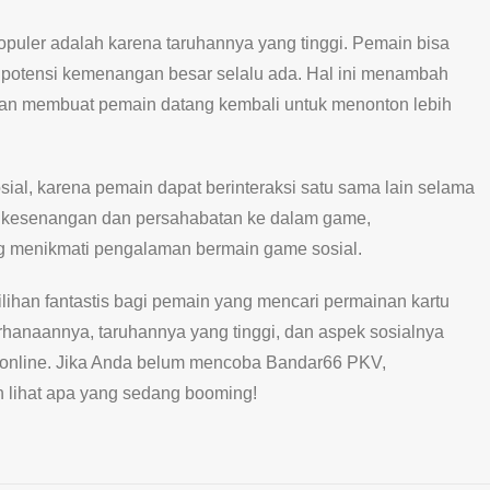
puler adalah karena taruhannya yang tinggi. Pemain bisa
 potensi kemenangan besar selalu ada. Hal ini menambah
dan membuat pemain datang kembali untuk menonton lebih
al, karena pemain dapat berinteraksi satu sama lain selama
 kesenangan dan persahabatan ke dalam game,
ng menikmati pengalaman bermain game sosial.
ihan fantastis bagi pemain yang mencari permainan kartu
hanaannya, taruhannya yang tinggi, dan aspek sosialnya
o online. Jika Anda belum mencoba Bandar66 PKV,
 lihat apa yang sedang booming!