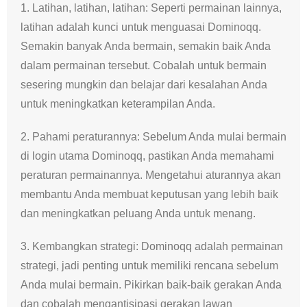
1. Latihan, latihan, latihan: Seperti permainan lainnya,
latihan adalah kunci untuk menguasai Dominoqq.
Semakin banyak Anda bermain, semakin baik Anda
dalam permainan tersebut. Cobalah untuk bermain
sesering mungkin dan belajar dari kesalahan Anda
untuk meningkatkan keterampilan Anda.
2. Pahami peraturannya: Sebelum Anda mulai bermain
di login utama Dominoqq, pastikan Anda memahami
peraturan permainannya. Mengetahui aturannya akan
membantu Anda membuat keputusan yang lebih baik
dan meningkatkan peluang Anda untuk menang.
3. Kembangkan strategi: Dominoqq adalah permainan
strategi, jadi penting untuk memiliki rencana sebelum
Anda mulai bermain. Pikirkan baik-baik gerakan Anda
dan cobalah mengantisipasi gerakan lawan