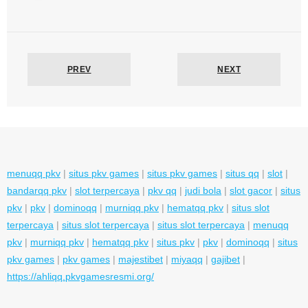
PREV
NEXT
menuqq pkv
|
situs pkv games
|
situs pkv games
|
situs qq
|
slot
|
bandarqq pkv
|
slot terpercaya
|
pkv qq
|
judi bola
|
slot gacor
|
situs
pkv
|
pkv
|
dominoqq
|
murniqq pkv
|
hematqq pkv
|
situs slot
terpercaya
|
situs slot terpercaya
|
situs slot terpercaya
|
menuqq
pkv
|
murniqq pkv
|
hematqq pkv
|
situs pkv
|
pkv
|
dominoqq
|
situs
pkv games
|
pkv games
|
majestibet
|
miyaqq
|
gajibet
|
https://ahliqq.pkvgamesresmi.org/