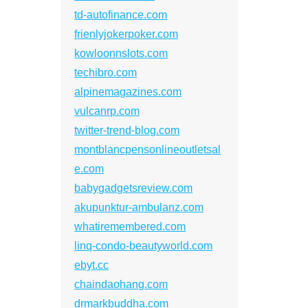
td-autofinance.com
frienlyjokerpoker.com
kowloonnslots.com
techibro.com
alpinemagazines.com
vulcanrp.com
twitter-trend-blog.com
montblancpensonlineoutletsal
e.com
babygadgetsreview.com
akupunktur-ambulanz.com
whatiremembered.com
linq-condo-beautyworld.com
ebyt.cc
chaindaohang.com
drmarkbuddha.com