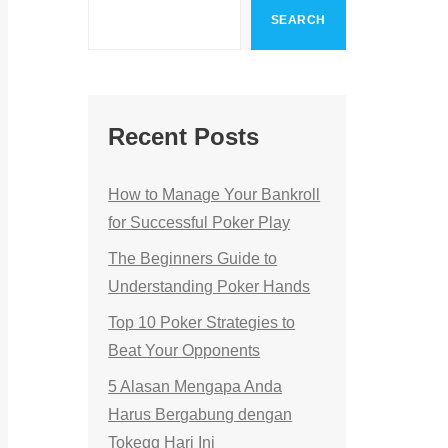
SEARCH
Recent Posts
How to Manage Your Bankroll
for Successful Poker Play
The Beginners Guide to
Understanding Poker Hands
Top 10 Poker Strategies to
Beat Your Opponents
5 Alasan Mengapa Anda
Harus Bergabung dengan
Tokeqq Hari Ini