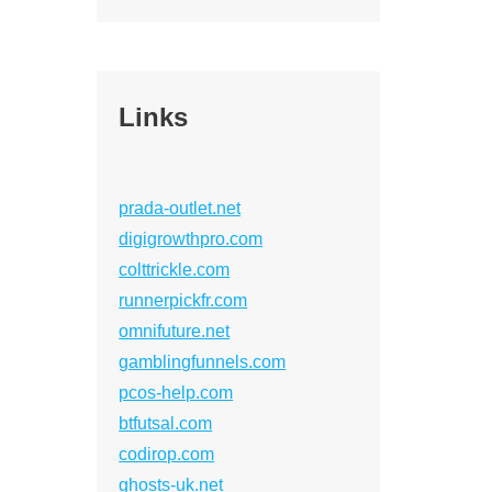
Links
prada-outlet.net
digigrowthpro.com
colttrickle.com
runnerpickfr.com
omnifuture.net
gamblingfunnels.com
pcos-help.com
btfutsal.com
codirop.com
ghosts-uk.net