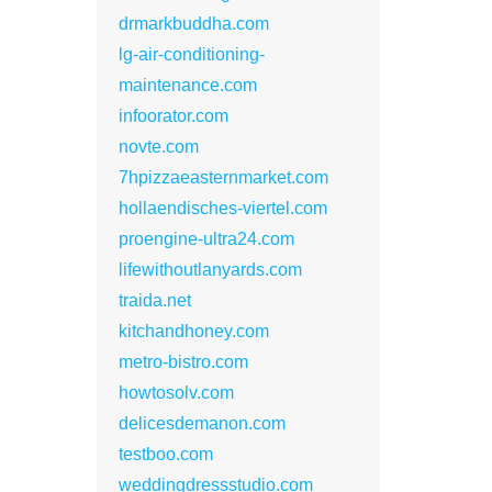
drmarkbuddha.com
lg-air-conditioning-
maintenance.com
infoorator.com
novte.com
7hpizzaeasternmarket.com
hollaendisches-viertel.com
proengine-ultra24.com
lifewithoutlanyards.com
traida.net
kitchandhoney.com
metro-bistro.com
howtosolv.com
delicesdemanon.com
testboo.com
weddingdressstudio.com