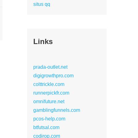
situs qq
Links
prada-outlet.net
digigrowthpro.com
colttrickle.com
runnerpickfr.com
omnifuture.net
gamblingfunnels.com
pcos-help.com
btfutsal.com
codirop.com