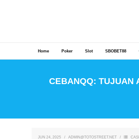
Skip
to
content
Home
Poker
Slot
SBOBET88
CEBANQQ: TUJUAN 
JUN 24, 2025
ADMIN@TOTOSTREET.NET
CAS