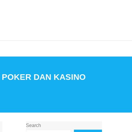
 POKER DAN KASINO
Search