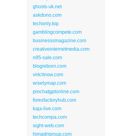
ghosts-uk.net
askdono.com
techonly.top
gamblingcompete.com
businesssmagazine.com
creativeinternetmedia.com
n95-sale.com
blogreborn.com
virtcitnow.com
wiselymap.com
prochatgptonline.com
forexfactoryhub.com
kaja-live.com
techcompa.com
sight-web.com
himadrigroup.com