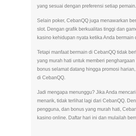
yang sesuai dengan preferensi setiap pemain
Selain poker, CebanQQ juga menawarkan berba
slot. Dengan grafik berkualitas tinggi dan ga
kasino kehidupan nyata ketika Anda bermain
Tetapi manfaat bermain di CebanQQ tidak berh
yang murah hati untuk memberi penghargaan 
bonus selamat datang hingga promosi harian
di CebanQQ.
Jadi mengapa menunggu? Jika Anda mencari
menarik, tidak terlihat lagi dari CebanQQ. D
pengguna, dan bonus yang murah hati, Ceba
kasino online. Daftar hari ini dan mulailah b