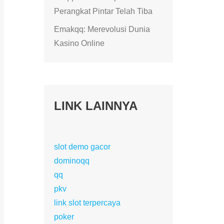
Perangkat Pintar Telah Tiba
Emakqq: Merevolusi Dunia
Kasino Online
LINK LAINNYA
slot demo gacor
dominoqq
qq
pkv
link slot terpercaya
poker