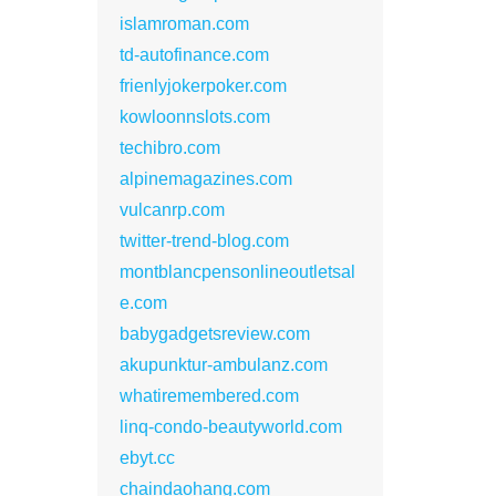
islamroman.com
td-autofinance.com
frienlyjokerpoker.com
kowloonnslots.com
techibro.com
alpinemagazines.com
vulcanrp.com
twitter-trend-blog.com
montblancpensonlineoutletsal
e.com
babygadgetsreview.com
akupunktur-ambulanz.com
whatiremembered.com
linq-condo-beautyworld.com
ebyt.cc
chaindaohang.com