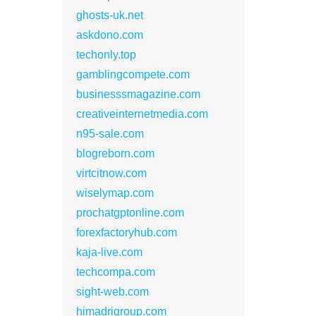
ghosts-uk.net
askdono.com
techonly.top
gamblingcompete.com
businesssmagazine.com
creativeinternetmedia.com
n95-sale.com
blogreborn.com
virtcitnow.com
wiselymap.com
prochatgptonline.com
forexfactoryhub.com
kaja-live.com
techcompa.com
sight-web.com
himadrigroup.com