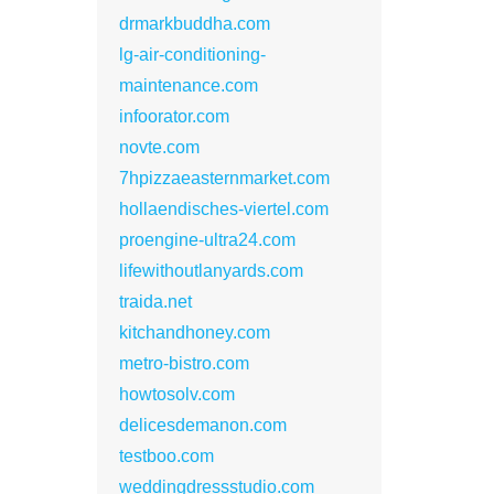
drmarkbuddha.com
lg-air-conditioning-
maintenance.com
infoorator.com
novte.com
7hpizzaeasternmarket.com
hollaendisches-viertel.com
proengine-ultra24.com
lifewithoutlanyards.com
traida.net
kitchandhoney.com
metro-bistro.com
howtosolv.com
delicesdemanon.com
testboo.com
weddingdressstudio.com