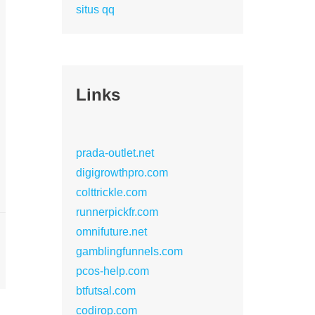
situs qq
Links
prada-outlet.net
digigrowthpro.com
colttrickle.com
runnerpickfr.com
omnifuture.net
gamblingfunnels.com
pcos-help.com
btfutsal.com
codirop.com