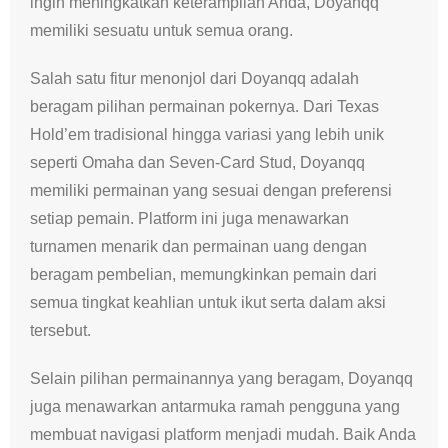
ingin meningkatkan keterampilan Anda, Doyanqq
memiliki sesuatu untuk semua orang.
Salah satu fitur menonjol dari Doyanqq adalah
beragam pilihan permainan pokernya. Dari Texas
Hold’em tradisional hingga variasi yang lebih unik
seperti Omaha dan Seven-Card Stud, Doyanqq
memiliki permainan yang sesuai dengan preferensi
setiap pemain. Platform ini juga menawarkan
turnamen menarik dan permainan uang dengan
beragam pembelian, memungkinkan pemain dari
semua tingkat keahlian untuk ikut serta dalam aksi
tersebut.
Selain pilihan permainannya yang beragam, Doyanqq
juga menawarkan antarmuka ramah pengguna yang
membuat navigasi platform menjadi mudah. Baik Anda