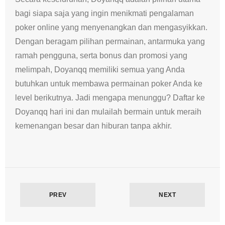
bagi siapa saja yang ingin menikmati pengalaman
poker online yang menyenangkan dan mengasyikkan.
Dengan beragam pilihan permainan, antarmuka yang
ramah pengguna, serta bonus dan promosi yang
melimpah, Doyanqq memiliki semua yang Anda
butuhkan untuk membawa permainan poker Anda ke
level berikutnya. Jadi mengapa menunggu? Daftar ke
Doyanqq hari ini dan mulailah bermain untuk meraih
kemenangan besar dan hiburan tanpa akhir.
PREV
NEXT