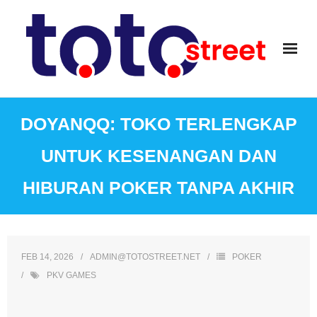
Skip
to
content
DOYANQQ: TOKO TERLENGKAP
UNTUK KESENANGAN DAN
HIBURAN POKER TANPA AKHIR
FEB 14, 2026
ADMIN@TOTOSTREET.NET
POKER
PKV GAMES