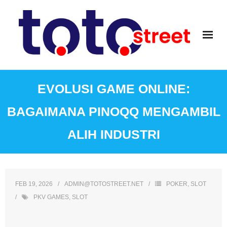
Skip
to
content
EVOLUSI GAME ONLINE:
BAGAIMANA PINOQQ MENGAMBIL
ALIH INDUSTRI
FEB 19, 2026
ADMIN@TOTOSTREET.NET
POKER
,
SLOT
PKV GAMES
,
SLOT