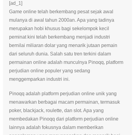
[ad_1]
Game online telah berkembang pesat sejak awal
mulanya di awal tahun 2000an. Apa yang tadinya
merupakan hobi khusus bagi sekelompok kecil
peminat kini telah berkembang menjadi industri
bernilai miliaran dolar yang menarik jutaan pemain
dari seluruh dunia. Salah satu tren terkini dalam
permainan online adalah munculnya Pinoqq, platform
perjudian online populer yang sedang
menggemparkan industri ini.
Pinoqq adalah platform perjudian online unik yang
menawarkan berbagai macam permainan, termasuk
poker, blackjack, roulette, dan slot. Apa yang
membedakan Pinoqq dari platform perjudian online
lainnya adalah fokusnya dalam memberikan