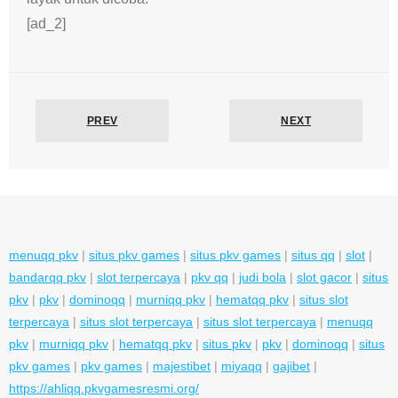
[ad_2]
PREV
NEXT
menuqq pkv
|
situs pkv games
|
situs pkv games
|
situs qq
|
slot
|
bandarqq pkv
|
slot terpercaya
|
pkv qq
|
judi bola
|
slot gacor
|
situs
pkv
|
pkv
|
dominoqq
|
murniqq pkv
|
hematqq pkv
|
situs slot
terpercaya
|
situs slot terpercaya
|
situs slot terpercaya
|
menuqq
pkv
|
murniqq pkv
|
hematqq pkv
|
situs pkv
|
pkv
|
dominoqq
|
situs
pkv games
|
pkv games
|
majestibet
|
miyaqq
|
gajibet
|
https://ahliqq.pkvgamesresmi.org/