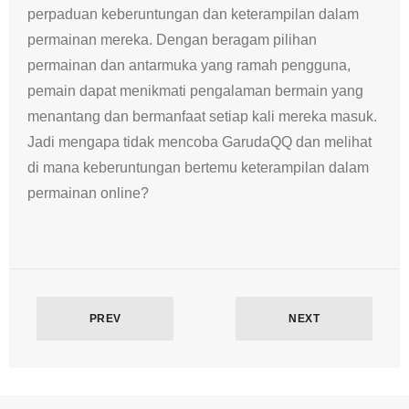
perpaduan keberuntungan dan keterampilan dalam
permainan mereka. Dengan beragam pilihan
permainan dan antarmuka yang ramah pengguna,
pemain dapat menikmati pengalaman bermain yang
menantang dan bermanfaat setiap kali mereka masuk.
Jadi mengapa tidak mencoba GarudaQQ dan melihat
di mana keberuntungan bertemu keterampilan dalam
permainan online?
PREV
NEXT