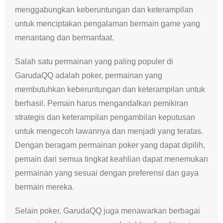
menggabungkan keberuntungan dan keterampilan
untuk menciptakan pengalaman bermain game yang
menantang dan bermanfaat.
Salah satu permainan yang paling populer di
GarudaQQ adalah poker, permainan yang
membutuhkan keberuntungan dan keterampilan untuk
berhasil. Pemain harus mengandalkan pemikiran
strategis dan keterampilan pengambilan keputusan
untuk mengecoh lawannya dan menjadi yang teratas.
Dengan beragam permainan poker yang dapat dipilih,
pemain dari semua tingkat keahlian dapat menemukan
permainan yang sesuai dengan preferensi dan gaya
bermain mereka.
Selain poker, GarudaQQ juga menawarkan berbagai