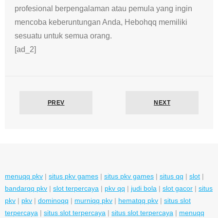
profesional berpengalaman atau pemula yang ingin
mencoba keberuntungan Anda, Hebohqq memiliki
sesuatu untuk semua orang.
[ad_2]
PREV
NEXT
menuqq pkv
|
situs pkv games
|
situs pkv games
|
situs qq
|
slot
|
bandarqq pkv
|
slot terpercaya
|
pkv qq
|
judi bola
|
slot gacor
|
situs
pkv
|
pkv
|
dominoqq
|
murniqq pkv
|
hematqq pkv
|
situs slot
terpercaya
|
situs slot terpercaya
|
situs slot terpercaya
|
menuqq