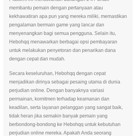
membantu pemain dengan pertanyaan atau
kekhawatiran apa pun yang mereka miliki, memastikan
pengalaman bermain game yang lancar dan
menyenangkan bagi semua pengguna. Selain itu,
Hebohqq menawarkan berbagai opsi pembayaran
untuk melakukan penyetoran dan penarikan dana
dengan cepat dan mudah.
Secara keseluruhan, Hebohqq dengan cepat
menjadikan dirinya sebagai pesaing utama di dunia
perjudian online. Dengan banyaknya variasi
permainan, komitmen terhadap keamanan dan
keadilan, serta layanan pelanggan yang sangat baik,
tidak heran jika semakin banyak pemain yang
berbondong-bondong ke Hebohqq untuk kebutuhan
perjudian online mereka. Apakah Anda seorang