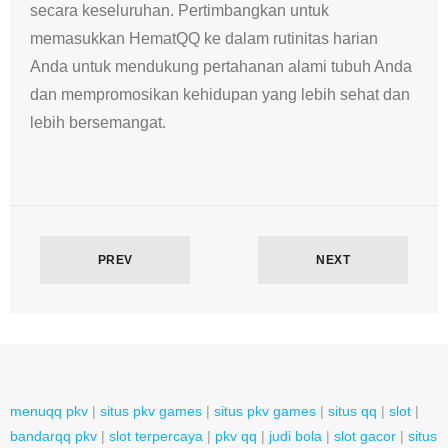
secara keseluruhan. Pertimbangkan untuk
memasukkan HematQQ ke dalam rutinitas harian
Anda untuk mendukung pertahanan alami tubuh Anda
dan mempromosikan kehidupan yang lebih sehat dan
lebih bersemangat.
PREV
NEXT
menuqq pkv
|
situs pkv games
|
situs pkv games
|
situs qq
|
slot
|
bandarqq pkv
|
slot terpercaya
|
pkv qq
|
judi bola
|
slot gacor
|
situs