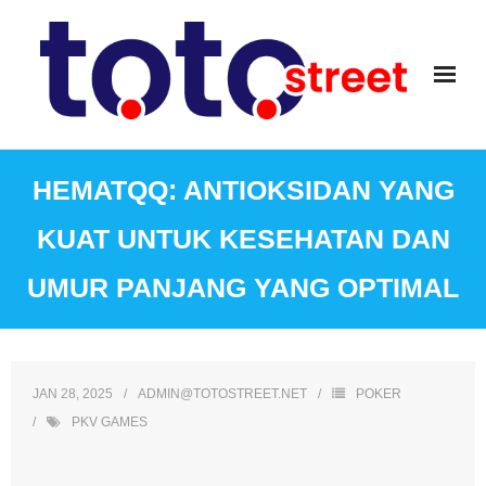
Skip
to
content
HEMATQQ: ANTIOKSIDAN YANG
KUAT UNTUK KESEHATAN DAN
UMUR PANJANG YANG OPTIMAL
JAN 28, 2025
ADMIN@TOTOSTREET.NET
POKER
PKV GAMES