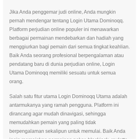
Jika Anda penggemar judi online, Anda mungkin
pernah mendengar tentang Login Utama Dominoqq.
Platform perjudian online populer ini menawarkan
berbagai permainan mendebarkan dan hadiah yang
menggiurkan bagi pemain dari semua tingkat keahlian.
Baik Anda seorang profesional berpengalaman atau
pendatang baru di dunia perjudian online, Login
Utama Dominoqq memiliki sesuatu untuk semua
orang.
Salah satu fitur utama Login Dominoqq Utama adalah
antarmukanya yang ramah pengguna. Platform ini
dirancang agar mudah dinavigasi, sehingga
memudahkan pemain yang paling tidak
berpengalaman sekalipun untuk memulai. Baik Anda