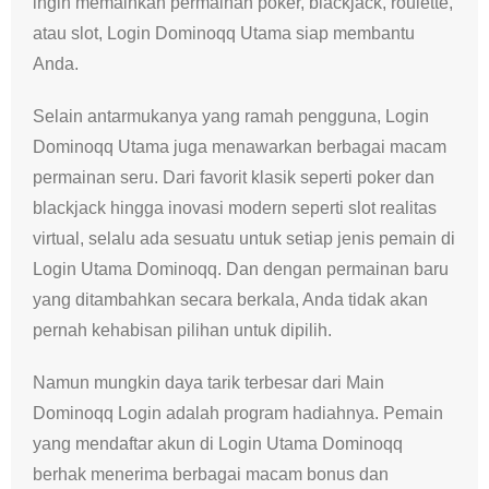
ingin memainkan permainan poker, blackjack, roulette,
atau slot, Login Dominoqq Utama siap membantu
Anda.
Selain antarmukanya yang ramah pengguna, Login
Dominoqq Utama juga menawarkan berbagai macam
permainan seru. Dari favorit klasik seperti poker dan
blackjack hingga inovasi modern seperti slot realitas
virtual, selalu ada sesuatu untuk setiap jenis pemain di
Login Utama Dominoqq. Dan dengan permainan baru
yang ditambahkan secara berkala, Anda tidak akan
pernah kehabisan pilihan untuk dipilih.
Namun mungkin daya tarik terbesar dari Main
Dominoqq Login adalah program hadiahnya. Pemain
yang mendaftar akun di Login Utama Dominoqq
berhak menerima berbagai macam bonus dan