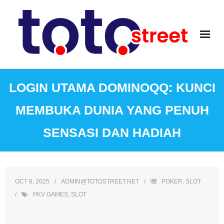
Skip
to
content
LOGIN UTAMA DOMINOQQ: KUNCI
MEMBUKA DUNIA YANG PENUH
SENSASI DAN HADIAH
OCT 8, 2025
ADMIN@TOTOSTREET.NET
POKER
,
SLOT
PKV GAMES
,
SLOT