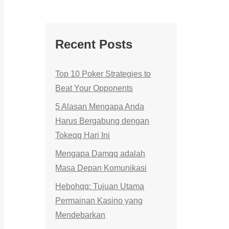
Recent Posts
Top 10 Poker Strategies to
Beat Your Opponents
5 Alasan Mengapa Anda
Harus Bergabung dengan
Tokeqq Hari Ini
Mengapa Damqq adalah
Masa Depan Komunikasi
Hebohqq: Tujuan Utama
Permainan Kasino yang
Mendebarkan