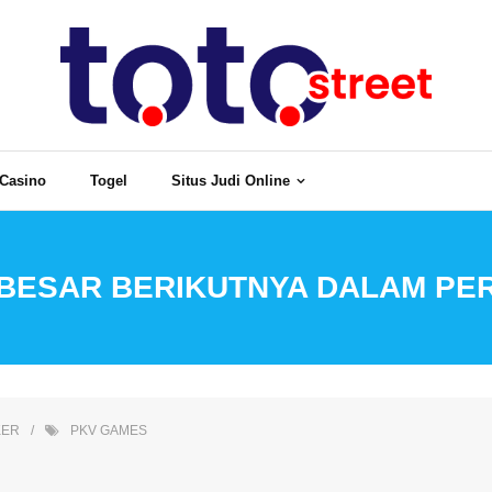
Casino
Togel
Situs Judi Online
 BESAR BERIKUTNYA DALAM PER
KER
PKV GAMES