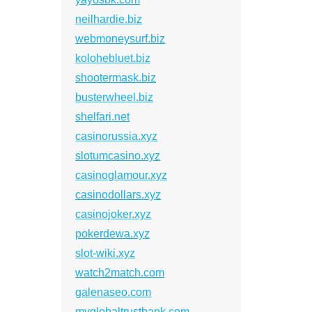
neilhardie.biz
webmoneysurf.biz
kolohebluet.biz
shootermask.biz
busterwheel.biz
shelfari.net
casinorussia.xyz
slotumcasino.xyz
casinoglamour.xyz
casinodollars.xyz
casinojoker.xyz
pokerdewa.xyz
slot-wiki.xyz
watch2match.com
galenaseo.com
myglobaltrustbank.com