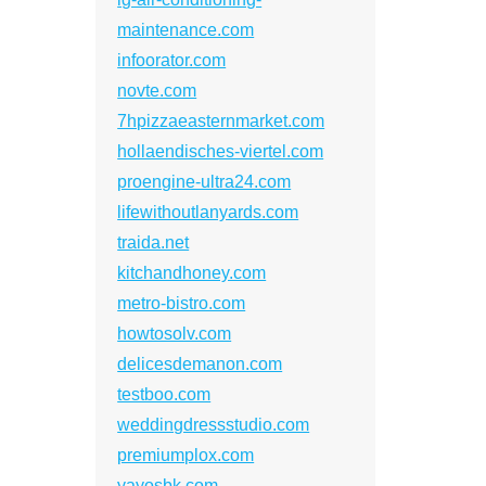
maintenance.com
infoorator.com
novte.com
7hpizzaeasternmarket.com
hollaendisches-viertel.com
proengine-ultra24.com
lifewithoutlanyards.com
traida.net
kitchandhoney.com
metro-bistro.com
howtosolv.com
delicesdemanon.com
testboo.com
weddingdressstudio.com
premiumplox.com
yayosbk.com