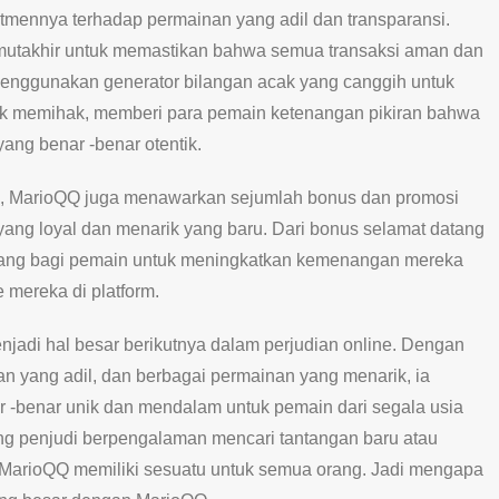
itmennya terhadap permainan yang adil dan transparansi.
i mutakhir untuk memastikan bahwa semua transaksi aman dan
 menggunakan generator bilangan acak yang canggih untuk
k memihak, memberi para pemain ketenangan pikiran bahwa
ng benar -benar otentik.
nya, MarioQQ juga menawarkan sejumlah bonus dan promosi
ng loyal dan menarik yang baru. Dari bonus selamat datang
uang bagi pemain untuk meningkatkan kemenangan mereka
mereka di platform.
adi hal besar berikutnya dalam perjudian online. Dengan
inan yang adil, dan berbagai permainan yang menarik, ia
-benar unik dan mendalam untuk pemain dari segala usia
ng penjudi berpengalaman mencari tantangan baru atau
 MarioQQ memiliki sesuatu untuk semua orang. Jadi mengapa