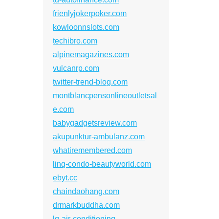
frienlyjokerpoker.com
kowloonnslots.com
techibro.com
alpinemagazines.com
vulcanrp.com
twitter-trend-blog.com
montblancpensonlineoutletsal
e.com
babygadgetsreview.com
akupunktur-ambulanz.com
whatiremembered.com
linq-condo-beautyworld.com
ebyt.cc
chaindaohang.com
drmarkbuddha.com
lg-air-conditioning-