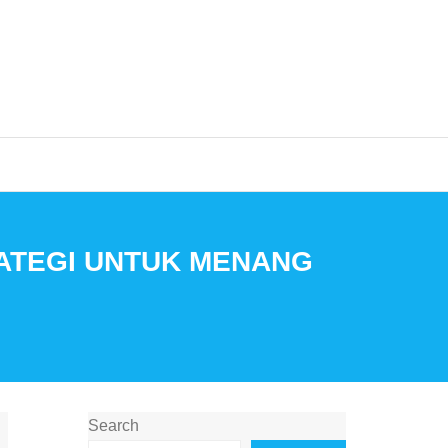
RATEGI UNTUK MENANG
Search