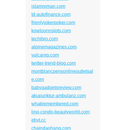
islamroman.com
td-autofinance.com
frienlyjokerpoker.com
kowloonnslots.com
techibro.com
alpinemagazines.com
vulcanrp.com
twitter-trend-blog.com
montblancpensonlineoutletsal
e.com
babygadgetsreview.com
akupunktur-ambulanz.com
whatiremembered.com
linq-condo-beautyworld.com
ebyt.cc
chaindaohang.com