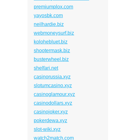
premiumplox.com
yayosbk.com
neilhardie.biz
webmoneysurf.biz
kolohebluet.biz
shootermask.biz
busterwheel.biz
shelfari.net
casinorussia.xyz
slotumcasino.xyz
casinoglamour.xyz
casinodollars.xyz
casinojoker.xyz
pokerdewa.xyz
slot-wiki.xyz
watch2match.com