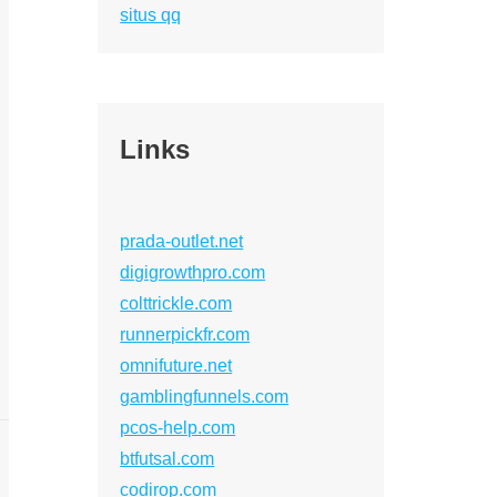
situs qq
Links
prada-outlet.net
digigrowthpro.com
colttrickle.com
runnerpickfr.com
omnifuture.net
gamblingfunnels.com
pcos-help.com
btfutsal.com
codirop.com