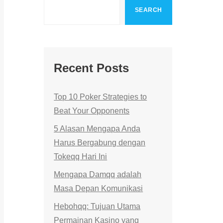
SEARCH
Recent Posts
Top 10 Poker Strategies to
Beat Your Opponents
5 Alasan Mengapa Anda
Harus Bergabung dengan
Tokeqq Hari Ini
Mengapa Damqq adalah
Masa Depan Komunikasi
Hebohqq: Tujuan Utama
Permainan Kasino yang