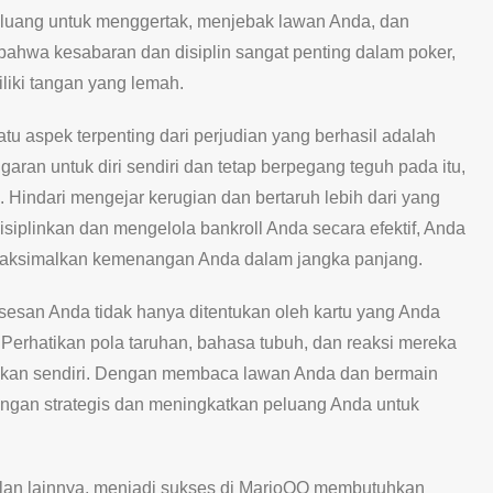
luang untuk menggertak, menjebak lawan Anda, dan
hwa kesabaran dan disiplin sangat penting dalam poker,
iliki tangan yang lemah.
atu aspek terpenting dari perjudian yang berhasil adalah
aran untuk diri sendiri dan tetap berpegang teguh pada itu,
 Hindari mengejar kerugian dan bertaruh lebih dari yang
plinkan dan mengelola bankroll Anda secara efektif, Anda
aksimalkan kemenangan Anda dalam jangka panjang.
sesan Anda tidak hanya ditentukan oleh kartu yang Anda
. Perhatikan pola taruhan, bahasa tubuh, dan reaksi mereka
aikan sendiri. Dengan membaca lawan Anda dan bermain
ngan strategis dan meningkatkan peluang Anda untuk
mpilan lainnya, menjadi sukses di MarioQQ membutuhkan