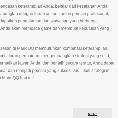
mengasah keterampilan Anda, belajar dari kesalahan Anda,
bunglah dengan forum online, tonton pemain profesional,
endapatkan pengalaman dan wawasan yang berharga.
k Anda akan membaca game dan membuat keputusan yang
sesan di MarioQQ membutuhkan kombinasi keterampilan,
mi aturan permainan, mengembangkan strategi yang solid,
hatikan lawan Anda, dan berlatih secara teratur, Anda dapat
 dan menjadi pemain yang sukses. Jadi, ikuti strategi ini
 MarioQQ hari ini!
NEXT