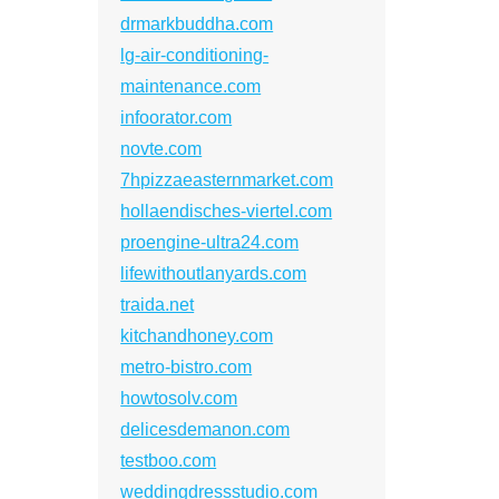
drmarkbuddha.com
lg-air-conditioning-
maintenance.com
infoorator.com
novte.com
7hpizzaeasternmarket.com
hollaendisches-viertel.com
proengine-ultra24.com
lifewithoutlanyards.com
traida.net
kitchandhoney.com
metro-bistro.com
howtosolv.com
delicesdemanon.com
testboo.com
weddingdressstudio.com