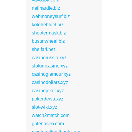
neilhardie.biz
webmoneysurf.biz
kolohebluet.biz
shootermask.biz
busterwheel.biz
shelfari.net
casinorussia.xyz
slotumcasino.xyz
casinoglamour.xyz
casinodollars.xyz
casinojoker.xyz
pokerdewa.xyz
slot-wiki.xyz
watch2match.com
galenaseo.com
myglobaltrustbank.com