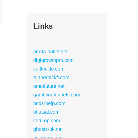
Links
prada-outlet.net
digigrowthpro.com
colttrickle.com
runnerpickfr.com
omnifuture.net
gamblingfunnels.com
pcos-help.com
btfutsal.com
codirop.com
ghosts-uk.net
askdono.com