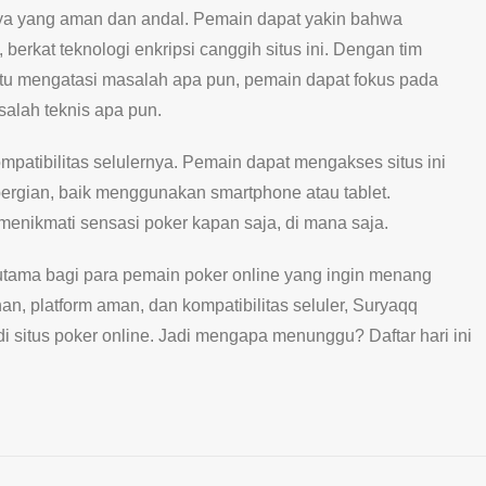
nya yang aman dan andal. Pemain dapat yakin bahwa
erkat teknologi enkripsi canggih situs ini. Dengan tim
u mengatasi masalah apa pun, pemain dapat fokus pada
alah teknis apa pun.
mpatibilitas selulernya. Pemain dapat mengakses situs ini
ergian, baik menggunakan smartphone atau tablet.
menikmati sensasi poker kapan saja, di mana saja.
utama bagi para pemain poker online yang ingin menang
, platform aman, dan kompatibilitas seluler, Suryaqq
situs poker online. Jadi mengapa menunggu? Daftar hari ini
.