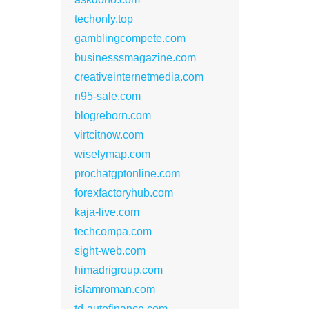
techonly.top
gamblingcompete.com
businesssmagazine.com
creativeinternetmedia.com
n95-sale.com
blogreborn.com
virtcitnow.com
wiselymap.com
prochatgptonline.com
forexfactoryhub.com
kaja-live.com
techcompa.com
sight-web.com
himadrigroup.com
islamroman.com
td-autofinance.com