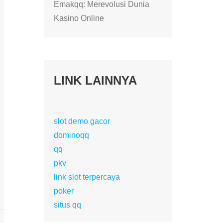
Emakqq: Merevolusi Dunia
Kasino Online
LINK LAINNYA
slot demo gacor
dominoqq
qq
pkv
link slot terpercaya
poker
situs qq