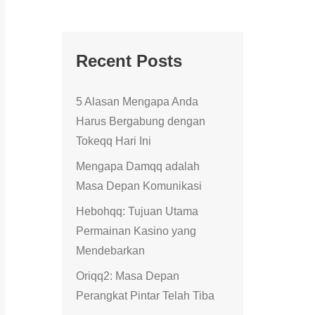
Recent Posts
5 Alasan Mengapa Anda
Harus Bergabung dengan
Tokeqq Hari Ini
Mengapa Damqq adalah
Masa Depan Komunikasi
Hebohqq: Tujuan Utama
Permainan Kasino yang
Mendebarkan
Oriqq2: Masa Depan
Perangkat Pintar Telah Tiba