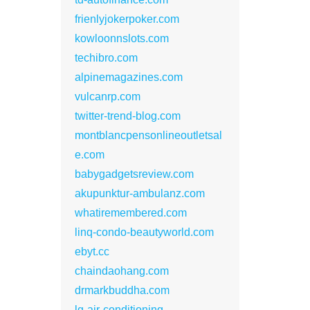
frienlyjokerpoker.com
kowloonnslots.com
techibro.com
alpinemagazines.com
vulcanrp.com
twitter-trend-blog.com
montblancpensonlineoutletsal
e.com
babygadgetsreview.com
akupunktur-ambulanz.com
whatiremembered.com
linq-condo-beautyworld.com
ebyt.cc
chaindaohang.com
drmarkbuddha.com
lg-air-conditioning-