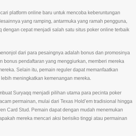
ari platform online baru untuk mencoba keberuntungan
esainnya yang ramping, antarmuka yang ramah pengguna,
 dengan cepat menjadi salah satu situs poker online terbaik
enonjol dari para pesaingnya adalah bonus dan promosinya
n bonus pendaftaran yang menggiurkan, memberi mereka
mereka. Selain itu, pemain reguler dapat memanfaatkan
k lebih meningkatkan kemenangan mereka.
uat Suryaqq menjadi pilihan utama para pecinta poker
acam permainan, mulai dari Texas Hold’em tradisional hingga
Seven Card Stud. Pemain dapat dengan mudah menemukan
apakah mereka mencari aksi berisiko tinggi atau permainan