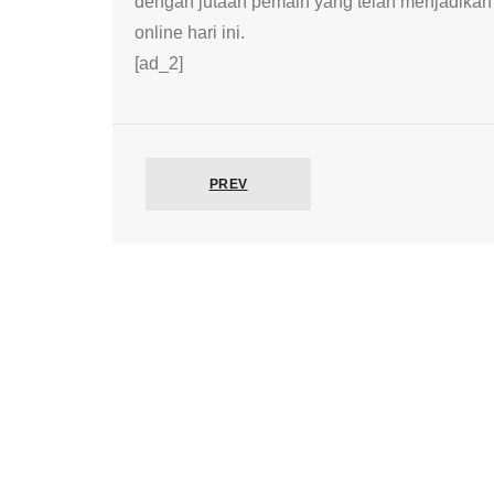
dengan jutaan pemain yang telah menjadikan
online hari ini.
[ad_2]
PREV