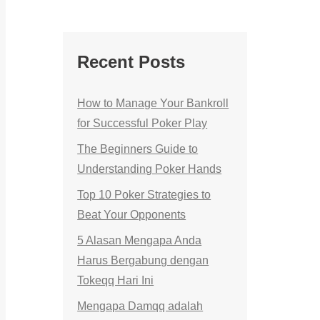
Recent Posts
How to Manage Your Bankroll
for Successful Poker Play
The Beginners Guide to
Understanding Poker Hands
Top 10 Poker Strategies to
Beat Your Opponents
5 Alasan Mengapa Anda
Harus Bergabung dengan
Tokeqq Hari Ini
Mengapa Damqq adalah