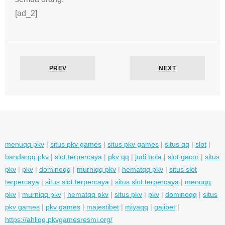
[ad_2]
PREV
NEXT
menuqq pkv
|
situs pkv games
|
situs pkv games
|
situs qq
|
slot
|
bandarqq pkv
|
slot terpercaya
|
pkv qq
|
judi bola
|
slot gacor
|
situs
pkv
|
pkv
|
dominoqq
|
murniqq pkv
|
hematqq pkv
|
situs slot
terpercaya
|
situs slot terpercaya
|
situs slot terpercaya
|
menuqq
pkv
|
murniqq pkv
|
hematqq pkv
|
situs pkv
|
pkv
|
dominoqq
|
situs
pkv games
|
pkv games
|
majestibet
|
miyaqq
|
gajibet
|
https://ahliqq.pkvgamesresmi.org/