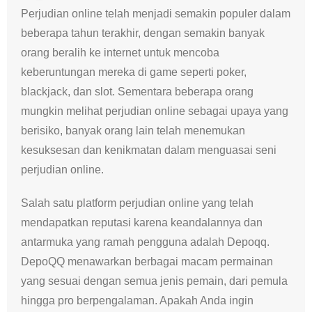
Perjudian online telah menjadi semakin populer dalam
beberapa tahun terakhir, dengan semakin banyak
orang beralih ke internet untuk mencoba
keberuntungan mereka di game seperti poker,
blackjack, dan slot. Sementara beberapa orang
mungkin melihat perjudian online sebagai upaya yang
berisiko, banyak orang lain telah menemukan
kesuksesan dan kenikmatan dalam menguasai seni
perjudian online.
Salah satu platform perjudian online yang telah
mendapatkan reputasi karena keandalannya dan
antarmuka yang ramah pengguna adalah Depoqq.
DepoQQ menawarkan berbagai macam permainan
yang sesuai dengan semua jenis pemain, dari pemula
hingga pro berpengalaman. Apakah Anda ingin