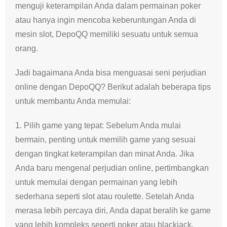
menguji keterampilan Anda dalam permainan poker
atau hanya ingin mencoba keberuntungan Anda di
mesin slot, DepoQQ memiliki sesuatu untuk semua
orang.
Jadi bagaimana Anda bisa menguasai seni perjudian
online dengan DepoQQ? Berikut adalah beberapa tips
untuk membantu Anda memulai:
1. Pilih game yang tepat: Sebelum Anda mulai
bermain, penting untuk memilih game yang sesuai
dengan tingkat keterampilan dan minat Anda. Jika
Anda baru mengenal perjudian online, pertimbangkan
untuk memulai dengan permainan yang lebih
sederhana seperti slot atau roulette. Setelah Anda
merasa lebih percaya diri, Anda dapat beralih ke game
yang lebih kompleks seperti poker atau blackjack.