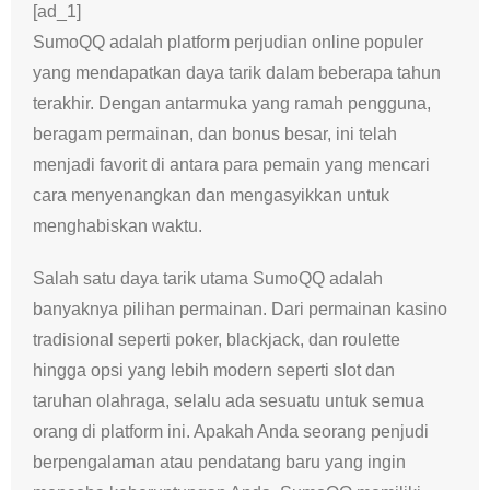
[ad_1]
SumoQQ adalah platform perjudian online populer
yang mendapatkan daya tarik dalam beberapa tahun
terakhir. Dengan antarmuka yang ramah pengguna,
beragam permainan, dan bonus besar, ini telah
menjadi favorit di antara para pemain yang mencari
cara menyenangkan dan mengasyikkan untuk
menghabiskan waktu.
Salah satu daya tarik utama SumoQQ adalah
banyaknya pilihan permainan. Dari permainan kasino
tradisional seperti poker, blackjack, dan roulette
hingga opsi yang lebih modern seperti slot dan
taruhan olahraga, selalu ada sesuatu untuk semua
orang di platform ini. Apakah Anda seorang penjudi
berpengalaman atau pendatang baru yang ingin