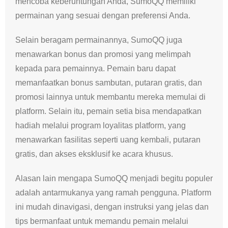
mencoba keberuntungan Anda, SumoQQ memiliki
permainan yang sesuai dengan preferensi Anda.
Selain beragam permainannya, SumoQQ juga
menawarkan bonus dan promosi yang melimpah
kepada para pemainnya. Pemain baru dapat
memanfaatkan bonus sambutan, putaran gratis, dan
promosi lainnya untuk membantu mereka memulai di
platform. Selain itu, pemain setia bisa mendapatkan
hadiah melalui program loyalitas platform, yang
menawarkan fasilitas seperti uang kembali, putaran
gratis, dan akses eksklusif ke acara khusus.
Alasan lain mengapa SumoQQ menjadi begitu populer
adalah antarmukanya yang ramah pengguna. Platform
ini mudah dinavigasi, dengan instruksi yang jelas dan
tips bermanfaat untuk memandu pemain melalui