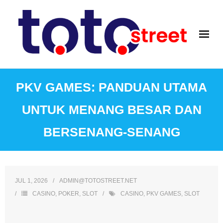
Skip
to
content
PKV GAMES: PANDUAN UTAMA
UNTUK MENANG BESAR DAN
BERSENANG-SENANG
JUL 1, 2026
ADMIN@TOTOSTREET.NET
CASINO
,
POKER
,
SLOT
CASINO
,
PKV GAMES
,
SLOT