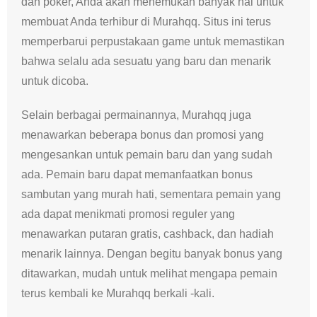
dan poker, Anda akan menemukan banyak hal untuk
membuat Anda terhibur di Murahqq. Situs ini terus
memperbarui perpustakaan game untuk memastikan
bahwa selalu ada sesuatu yang baru dan menarik
untuk dicoba.
Selain berbagai permainannya, Murahqq juga
menawarkan beberapa bonus dan promosi yang
mengesankan untuk pemain baru dan yang sudah
ada. Pemain baru dapat memanfaatkan bonus
sambutan yang murah hati, sementara pemain yang
ada dapat menikmati promosi reguler yang
menawarkan putaran gratis, cashback, dan hadiah
menarik lainnya. Dengan begitu banyak bonus yang
ditawarkan, mudah untuk melihat mengapa pemain
terus kembali ke Murahqq berkali -kali.