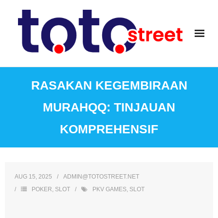
Skip
to
content
RASAKAN KEGEMBIRAAN
MURAHQQ: TINJAUAN
KOMPREHENSIF
AUG 15, 2025
ADMIN@TOTOSTREET.NET
POKER
,
SLOT
PKV GAMES
,
SLOT