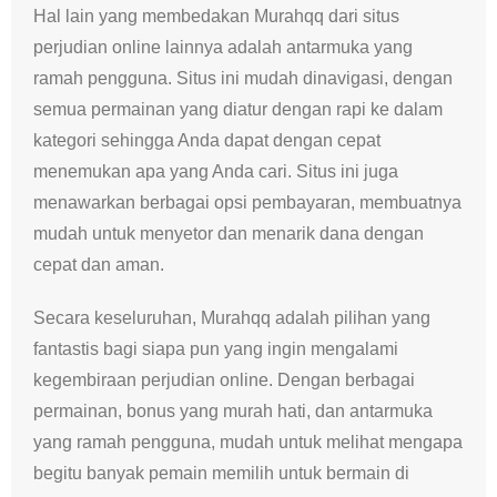
Hal lain yang membedakan Murahqq dari situs
perjudian online lainnya adalah antarmuka yang
ramah pengguna. Situs ini mudah dinavigasi, dengan
semua permainan yang diatur dengan rapi ke dalam
kategori sehingga Anda dapat dengan cepat
menemukan apa yang Anda cari. Situs ini juga
menawarkan berbagai opsi pembayaran, membuatnya
mudah untuk menyetor dan menarik dana dengan
cepat dan aman.
Secara keseluruhan, Murahqq adalah pilihan yang
fantastis bagi siapa pun yang ingin mengalami
kegembiraan perjudian online. Dengan berbagai
permainan, bonus yang murah hati, dan antarmuka
yang ramah pengguna, mudah untuk melihat mengapa
begitu banyak pemain memilih untuk bermain di