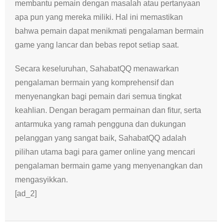
membantu pemain dengan masalah atau pertanyaan
apa pun yang mereka miliki. Hal ini memastikan
bahwa pemain dapat menikmati pengalaman bermain
game yang lancar dan bebas repot setiap saat.
Secara keseluruhan, SahabatQQ menawarkan
pengalaman bermain yang komprehensif dan
menyenangkan bagi pemain dari semua tingkat
keahlian. Dengan beragam permainan dan fitur, serta
antarmuka yang ramah pengguna dan dukungan
pelanggan yang sangat baik, SahabatQQ adalah
pilihan utama bagi para gamer online yang mencari
pengalaman bermain game yang menyenangkan dan
mengasyikkan.
[ad_2]