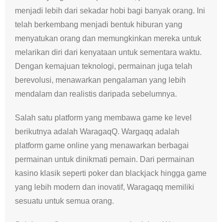
menjadi lebih dari sekadar hobi bagi banyak orang. Ini
telah berkembang menjadi bentuk hiburan yang
menyatukan orang dan memungkinkan mereka untuk
melarikan diri dari kenyataan untuk sementara waktu.
Dengan kemajuan teknologi, permainan juga telah
berevolusi, menawarkan pengalaman yang lebih
mendalam dan realistis daripada sebelumnya.
Salah satu platform yang membawa game ke level
berikutnya adalah WaragaqQ. Wargaqq adalah
platform game online yang menawarkan berbagai
permainan untuk dinikmati pemain. Dari permainan
kasino klasik seperti poker dan blackjack hingga game
yang lebih modern dan inovatif, Waragaqq memiliki
sesuatu untuk semua orang.