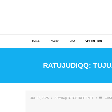
Skip
to
content
Home
Poker
Slot
SBOBET88
RATUJUDIQQ: TUJU
JUL 30, 2025
ADMIN@TOTOSTREET.NET
CAS