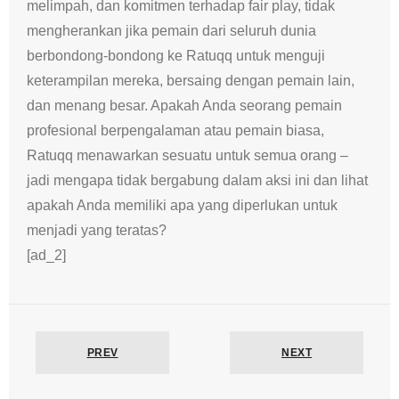
melimpah, dan komitmen terhadap fair play, tidak
mengherankan jika pemain dari seluruh dunia
berbondong-bondong ke Ratuqq untuk menguji
keterampilan mereka, bersaing dengan pemain lain,
dan menang besar. Apakah Anda seorang pemain
profesional berpengalaman atau pemain biasa,
Ratuqq menawarkan sesuatu untuk semua orang –
jadi mengapa tidak bergabung dalam aksi ini dan lihat
apakah Anda memiliki apa yang diperlukan untuk
menjadi yang teratas?
[ad_2]
PREV
NEXT