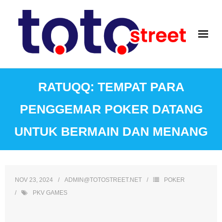
Skip
to
content
RATUQQ: TEMPAT PARA
PENGGEMAR POKER DATANG
UNTUK BERMAIN DAN MENANG
NOV 23, 2024
ADMIN@TOTOSTREET.NET
POKER
PKV GAMES