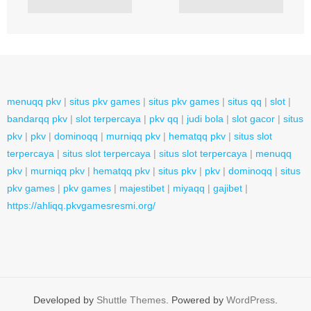
menuqq pkv
|
situs pkv games
|
situs pkv games
|
situs qq
|
slot
|
bandarqq pkv
|
slot terpercaya
|
pkv qq
|
judi bola
|
slot gacor
|
situs
pkv
|
pkv
|
dominoqq
|
murniqq pkv
|
hematqq pkv
|
situs slot
terpercaya
|
situs slot terpercaya
|
situs slot terpercaya
|
menuqq
pkv
|
murniqq pkv
|
hematqq pkv
|
situs pkv
|
pkv
|
dominoqq
|
situs
pkv games
|
pkv games
|
majestibet
|
miyaqq
|
gajibet
|
https://ahliqq.pkvgamesresmi.org/
Developed by
Shuttle Themes
. Powered by
WordPress
.