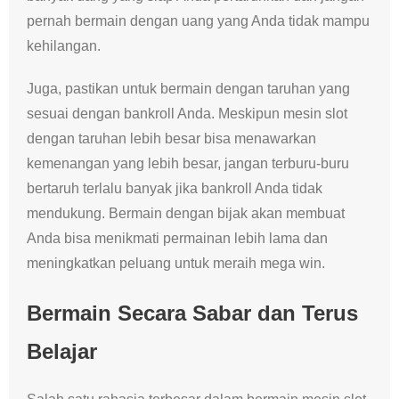
pernah bermain dengan uang yang Anda tidak mampu
kehilangan.
Juga, pastikan untuk bermain dengan taruhan yang
sesuai dengan bankroll Anda. Meskipun mesin slot
dengan taruhan lebih besar bisa menawarkan
kemenangan yang lebih besar, jangan terburu-buru
bertaruh terlalu banyak jika bankroll Anda tidak
mendukung. Bermain dengan bijak akan membuat
Anda bisa menikmati permainan lebih lama dan
meningkatkan peluang untuk meraih mega win.
Bermain Secara Sabar dan Terus
Belajar