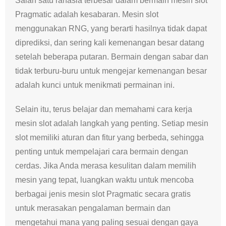
Salah satu rahasia terbesar dalam bermain mesin slot
Pragmatic adalah kesabaran. Mesin slot
menggunakan RNG, yang berarti hasilnya tidak dapat
diprediksi, dan sering kali kemenangan besar datang
setelah beberapa putaran. Bermain dengan sabar dan
tidak terburu-buru untuk mengejar kemenangan besar
adalah kunci untuk menikmati permainan ini.
Selain itu, terus belajar dan memahami cara kerja
mesin slot adalah langkah yang penting. Setiap mesin
slot memiliki aturan dan fitur yang berbeda, sehingga
penting untuk mempelajari cara bermain dengan
cerdas. Jika Anda merasa kesulitan dalam memilih
mesin yang tepat, luangkan waktu untuk mencoba
berbagai jenis mesin slot Pragmatic secara gratis
untuk merasakan pengalaman bermain dan
mengetahui mana yang paling sesuai dengan gaya