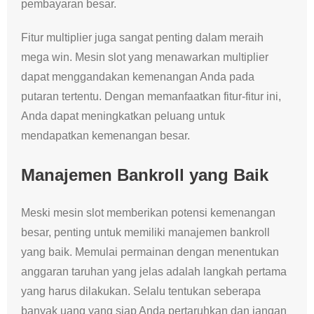
pembayaran besar.
Fitur multiplier juga sangat penting dalam meraih
mega win. Mesin slot yang menawarkan multiplier
dapat menggandakan kemenangan Anda pada
putaran tertentu. Dengan memanfaatkan fitur-fitur ini,
Anda dapat meningkatkan peluang untuk
mendapatkan kemenangan besar.
Manajemen Bankroll yang Baik
Meski mesin slot memberikan potensi kemenangan
besar, penting untuk memiliki manajemen bankroll
yang baik. Memulai permainan dengan menentukan
anggaran taruhan yang jelas adalah langkah pertama
yang harus dilakukan. Selalu tentukan seberapa
banyak uang yang siap Anda pertaruhkan dan jangan