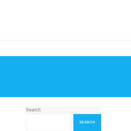
Search
SEARCH