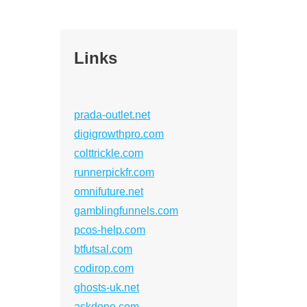
Links
prada-outlet.net
digigrowthpro.com
colttrickle.com
runnerpickfr.com
omnifuture.net
gamblingfunnels.com
pcos-help.com
btfutsal.com
codirop.com
ghosts-uk.net
askdono.com