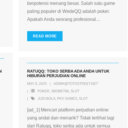
berpotensi menang besar. Salah satu game
paling populer di WedeQQ adalah poker.
Apakah Anda seorang profesional
…
READ MORE
N
RATUQQ: TOKO SERBA ADA ANDA UNTUK
HIBURAN PERJUDIAN ONLINE
MAY 8, 2025
ADMIN@TOTOSTREET.NET
POKER
,
SBOBET88
,
SLOT
JUDI BOLA
,
PKV GAMES
,
SLOT
[ad_1] Mencari platform perjudian online
yang andal dan menarik? Tidak terlihat lagi
dari Ratuqq, toko serba ada untuk semua