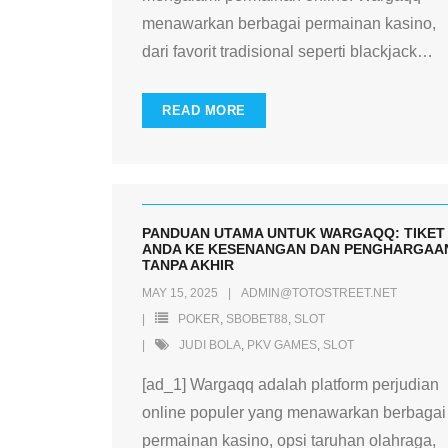
menawarkan berbagai permainan kasino,
dari favorit tradisional seperti blackjack
…
READ MORE
PANDUAN UTAMA UNTUK WARGAQQ: TIKET
ANDA KE KESENANGAN DAN PENGHARGAA
TANPA AKHIR
MAY 15, 2025
ADMIN@TOTOSTREET.NET
POKER
,
SBOBET88
,
SLOT
JUDI BOLA
,
PKV GAMES
,
SLOT
[ad_1] Wargaqq adalah platform perjudian
online populer yang menawarkan berbagai
permainan kasino, opsi taruhan olahraga,