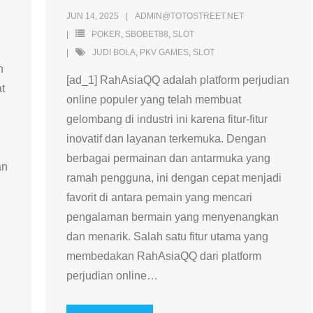
JUN 14, 2025
ADMIN@TOTOSTREET.NET
POKER
,
SBOBET88
,
SLOT
JUDI BOLA
,
PKV GAMES
,
SLOT
n
[ad_1] RahAsiaQQ adalah platform perjudian
at
online populer yang telah membuat
gelombang di industri ini karena fitur-fitur
inovatif dan layanan terkemuka. Dengan
berbagai permainan dan antarmuka yang
an
ramah pengguna, ini dengan cepat menjadi
favorit di antara pemain yang mencari
pengalaman bermain yang menyenangkan
dan menarik. Salah satu fitur utama yang
membedakan RahAsiaQQ dari platform
perjudian online
…