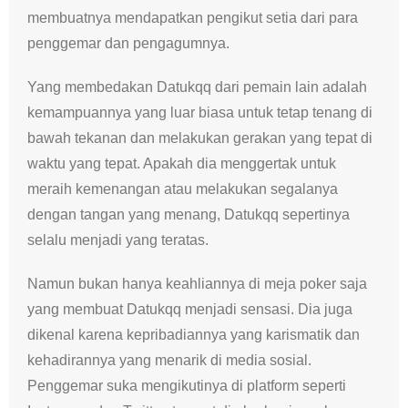
membuatnya mendapatkan pengikut setia dari para
penggemar dan pengagumnya.
Yang membedakan Datukqq dari pemain lain adalah
kemampuannya yang luar biasa untuk tetap tenang di
bawah tekanan dan melakukan gerakan yang tepat di
waktu yang tepat. Apakah dia menggertak untuk
meraih kemenangan atau melakukan segalanya
dengan tangan yang menang, Datukqq sepertinya
selalu menjadi yang teratas.
Namun bukan hanya keahliannya di meja poker saja
yang membuat Datukqq menjadi sensasi. Dia juga
dikenal karena kepribadiannya yang karismatik dan
kehadirannya yang menarik di media sosial.
Penggemar suka mengikutinya di platform seperti