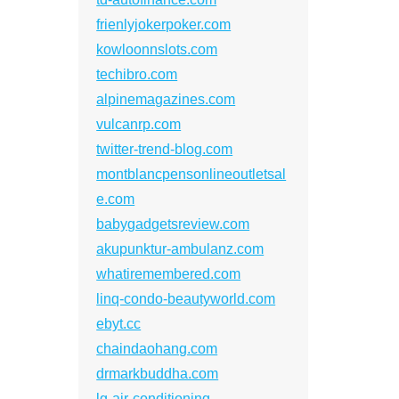
frienlyjokerpoker.com
kowloonnslots.com
techibro.com
alpinemagazines.com
vulcanrp.com
twitter-trend-blog.com
montblancpensonlineoutletsal
e.com
babygadgetsreview.com
akupunktur-ambulanz.com
whatiremembered.com
linq-condo-beautyworld.com
ebyt.cc
chaindaohang.com
drmarkbuddha.com
lg-air-conditioning-