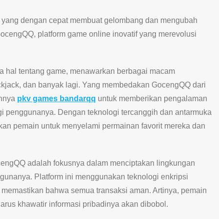
ru yang dengan cepat membuat gelombang dan mengubah
ocengQQ, platform game online inovatif yang merevolusi
la hal tentang game, menawarkan berbagai macam
lackjack, dan banyak lagi. Yang membedakan GocengQQ dari
ennya
pkv games bandarqq
untuk memberikan pengalaman
i penggunanya. Dengan teknologi tercanggih dan antarmuka
 pemain untuk menyelami permainan favorit mereka dan
cengQQ adalah fokusnya dalam menciptakan lingkungan
unanya. Platform ini menggunakan teknologi enkripsi
 memastikan bahwa semua transaksi aman. Artinya, pemain
arus khawatir informasi pribadinya akan dibobol.