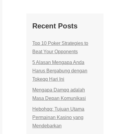
Recent Posts
Top 10 Poker Strategies to
Beat Your Opponents
5 Alasan Mengapa Anda
Harus Bergabung dengan
Tokeqq Hari Ini
Mengapa Damqq adalah
Masa Depan Komunikasi
Hebohqq: Tujuan Utama
Permainan Kasino yang
Mendebarkan