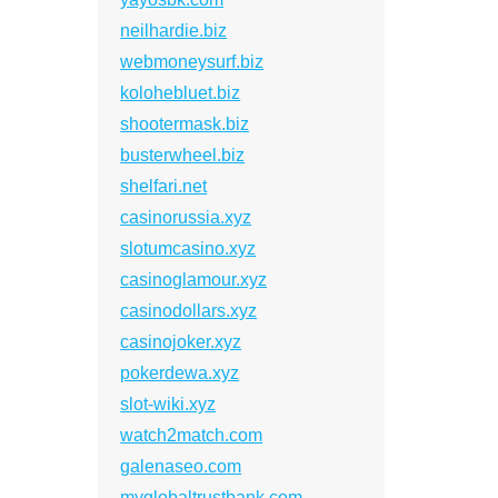
neilhardie.biz
webmoneysurf.biz
kolohebluet.biz
shootermask.biz
busterwheel.biz
shelfari.net
casinorussia.xyz
slotumcasino.xyz
casinoglamour.xyz
casinodollars.xyz
casinojoker.xyz
pokerdewa.xyz
slot-wiki.xyz
watch2match.com
galenaseo.com
myglobaltrustbank.com