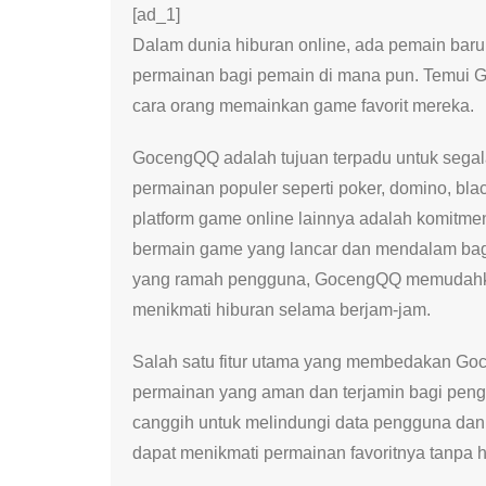
[ad_1]
Dalam dunia hiburan online, ada pemain ba
permainan bagi pemain di mana pun. Temui G
cara orang memainkan game favorit mereka.
GocengQQ adalah tujuan terpadu untuk sega
permainan populer seperti poker, domino, b
platform game online lainnya adalah komitm
bermain game yang lancar dan mendalam bag
yang ramah pengguna, GocengQQ memudahkan
menikmati hiburan selama berjam-jam.
Salah satu fitur utama yang membedakan Go
permainan yang aman dan terjamin bagi pengg
canggih untuk melindungi data pengguna dan
dapat menikmati permainan favoritnya tanpa h