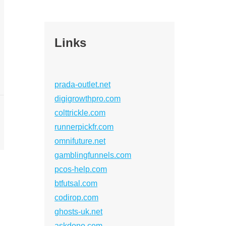
Links
prada-outlet.net
digigrowthpro.com
colttrickle.com
runnerpickfr.com
omnifuture.net
gamblingfunnels.com
pcos-help.com
btfutsal.com
codirop.com
ghosts-uk.net
askdono.com