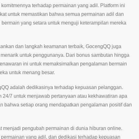
 komitmennya terhadap permainan yang adil. Platform ini
ikat untuk memastikan bahwa semua permainan adil dan
bermain yang setara untuk menguji keterampilan mereka
sankan dan langkah keamanan terbaik, GocengQQ juga
menarik untuk penggunanya. Dari bonus sambutan hingga
penawaran ini untuk memaksimalkan pengalaman bermain
eka untuk menang besar.
gQQ adalah dedikasinya terhadap kepuasan pelanggan.
 24/7 untuk menjawab pertanyaan atau kekhawatiran apa
an bahwa setiap orang mendapatkan pengalaman positif dan
menjadi pengubah permainan di dunia hiburan online.
p permainan yang adil, dan dedikasi terhadap kepuasan