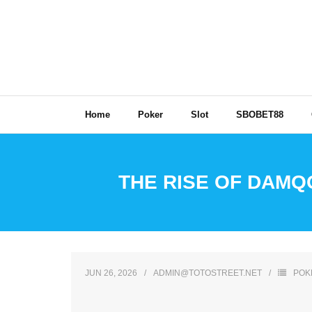
Skip
to
content
Home
Poker
Slot
SBOBET88
THE RISE OF DAMQ
JUN 26, 2026
ADMIN@TOTOSTREET.NET
POK