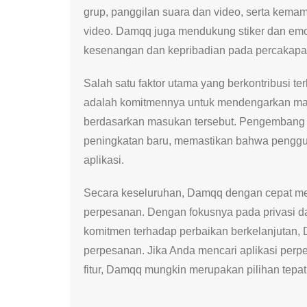
grup, panggilan suara dan video, serta kema
video. Damqq juga mendukung stiker dan em
kesenangan dan kepribadian pada percakapa
Salah satu faktor utama yang berkontribusi t
adalah komitmennya untuk mendengarkan mas
berdasarkan masukan tersebut. Pengembang di
peningkatan baru, memastikan bahwa pengg
aplikasi.
Secara keseluruhan, Damqq dengan cepat menj
perpesanan. Dengan fokusnya pada privasi 
komitmen terhadap perbaikan berkelanjutan,
perpesanan. Jika Anda mencari aplikasi per
fitur, Damqq mungkin merupakan pilihan tepat