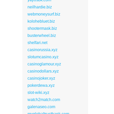
neilhardie.biz
webmoneysurf.biz
kolohebluet.biz
shootermask.biz
busterwheel.biz
shelfari.net
casinorussia.xyz
slotumcasino.xyz
casinoglamour.xyz
casinodollars.xyz
casinojoker.xyz
pokerdewa.xyz
slot-wiki.xyz
watch2match.com
galenaseo.com
myglobaltrustbank.com