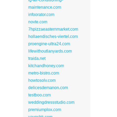
maintenance.com
infoorator.com
novte.com
7hpizzaeasternmarket.com
hollaendisches-viertel.com
proengine-ultra24.com
lifewithoutlanyards.com
traida.net
kitchandhoney.com
metro-bistro.com
howtosolv.com
delicesdemanon.com
testboo.com
weddingdressstudio.com
premiumplox.com
yayosbk.com