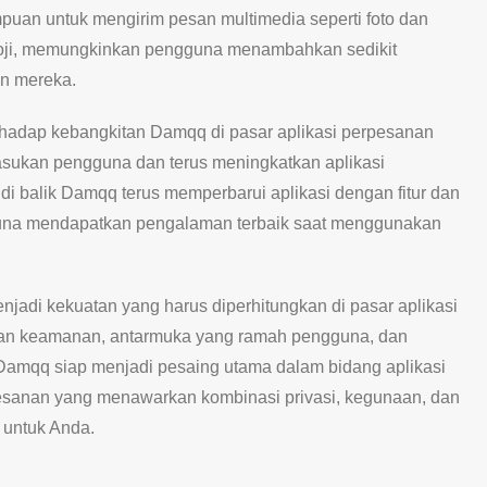
mpuan untuk mengirim pesan multimedia seperti foto dan
oji, memungkinkan pengguna menambahkan sedikit
n mereka.
erhadap kebangkitan Damqq di pasar aplikasi perpesanan
ukan pengguna dan terus meningkatkan aplikasi
 balik Damqq terus memperbarui aplikasi dengan fitur dan
una mendapatkan pengalaman terbaik saat menggunakan
adi kekuatan yang harus diperhitungkan di pasar aplikasi
dan keamanan, antarmuka yang ramah pengguna, dan
 Damqq siap menjadi pesaing utama dalam bidang aplikasi
pesanan yang menawarkan kombinasi privasi, kegunaan, dan
 untuk Anda.