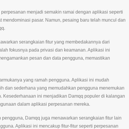
i perpesanan menjadi semakin ramai dengan aplikasi seperti
mendominasi pasar. Namun, pesaing baru telah muncul dan
qq.
awarkan serangkaian fitur yang membedakannya dari
lah fokusnya pada privasi dan keamanan. Aplikasi ini
k mengamankan pesan dan data pengguna, memastikan
tarmukanya yang ramah pengguna. Aplikasi ini mudah
ersih dan sederhana yang memudahkan pengguna menemukan
. Kesederhanaan ini menjadikan Damqq populer di kalangan
unaan dalam aplikasi perpesanan mereka.
n pengguna, Damqq juga menawarkan serangkaian fitur lain
una. Aplikasi ini mencakup fitur-fitur seperti perpesanan