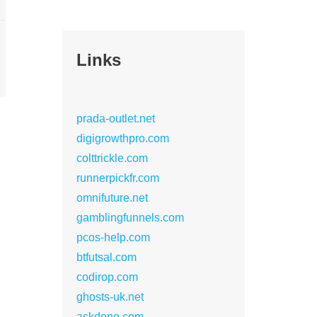
Links
prada-outlet.net
digigrowthpro.com
colttrickle.com
runnerpickfr.com
omnifuture.net
gamblingfunnels.com
pcos-help.com
btfutsal.com
codirop.com
ghosts-uk.net
askdono.com