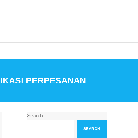
LIKASI PERPESANAN
Search
SEARCH