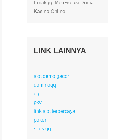
Emakqq: Merevolusi Dunia
Kasino Online
LINK LAINNYA
slot demo gacor
dominoqq
qq
pkv
link slot terpercaya
poker
situs qq