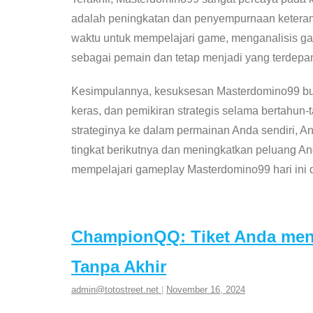
adalah peningkatan dan penyempurnaan ketera
waktu untuk mempelajari game, menganalisis ga
sebagai pemain dan tetap menjadi yang terdepa
Kesimpulannya, kesuksesan Masterdomino99 bukan
keras, dan pemikiran strategis selama bertahun
strateginya ke dalam permainan Anda sendiri, A
tingkat berikutnya dan meningkatkan peluang And
mempelajari gameplay Masterdomino99 hari ini
ChampionQQ: Tiket Anda men
Tanpa Akhir
admin@totostreet.net
|
November 16, 2024