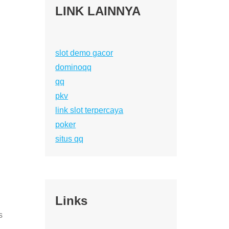
LINK LAINNYA
slot demo gacor
dominoqq
qq
pkv
link slot terpercaya
poker
situs qq
Links
s