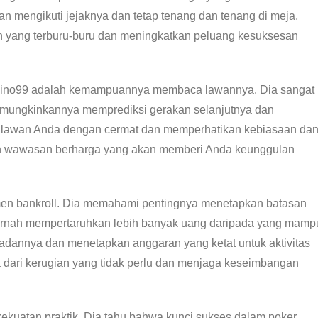
 mengikuti jejaknya dan tetap tenang dan tenang di meja,
 yang terburu-buru dan meningkatkan peluang kesuksesan
omino99 adalah kemampuannya membaca lawannya. Dia sangat
memungkinkannya memprediksi gerakan selanjutnya dan
i lawan Anda dengan cermat dan memperhatikan kebiasaan da
n wawasan berharga yang akan memberi Anda keunggulan
emen bankroll. Dia memahami pentingnya menetapkan batasan
ernah mempertaruhkan lebih banyak uang daripada yang mamp
ladannya dan menetapkan anggaran yang ketat untuk aktivitas
a dari kerugian yang tidak perlu dan menjaga keseimbangan
ekuatan praktik. Dia tahu bahwa kunci sukses dalam poker