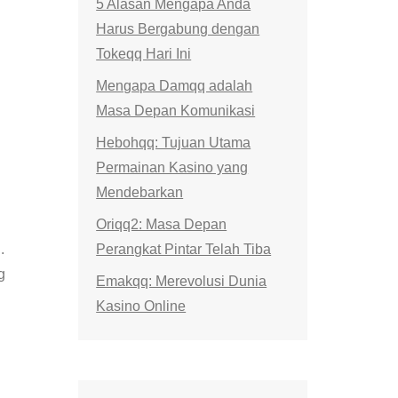
5 Alasan Mengapa Anda
Harus Bergabung dengan
Tokeqq Hari Ini
Mengapa Damqq adalah
Masa Depan Komunikasi
Hebohqq: Tujuan Utama
Permainan Kasino yang
Mendebarkan
Oriqq2: Masa Depan
.
Perangkat Pintar Telah Tiba
g
Emakqq: Merevolusi Dunia
Kasino Online