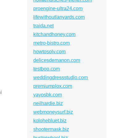
proengine-ultra24.com
lifewithoutlanyards.com
traida.net
kitchandhoney.com
metro-bistro.com
howtosolv.com
delicesdemanon.com
testboo.com
weddingdressstudio.com
premiumplox.com
i
yayosbk.com
neilhardie.biz
webmoneysurf.biz
kolohebluet.biz
shootermask.biz
busterwheel.biz