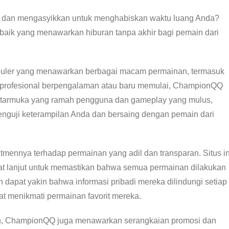
 dan mengasyikkan untuk menghabiskan waktu luang Anda?
baik yang menawarkan hiburan tanpa akhir bagi pemain dari
puler yang menawarkan berbagai macam permainan, termasuk
g profesional berpengalaman atau baru memulai, ChampionQQ
ntarmuka yang ramah pengguna dan gameplay yang mulus,
nguji keterampilan Anda dan bersaing dengan pemain dari
mennya terhadap permainan yang adil dan transparan. Situs in
t lanjut untuk memastikan bahwa semua permainan dilakukan
 dapat yakin bahwa informasi pribadi mereka dilindungi setiap
t menikmati permainan favorit mereka.
n, ChampionQQ juga menawarkan serangkaian promosi dan